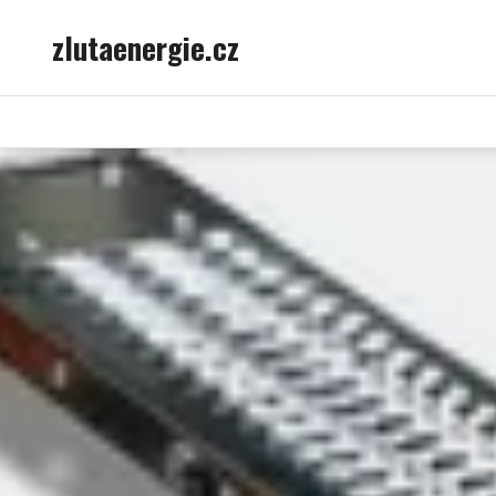
Skip
zlutaenergie.cz
to
content