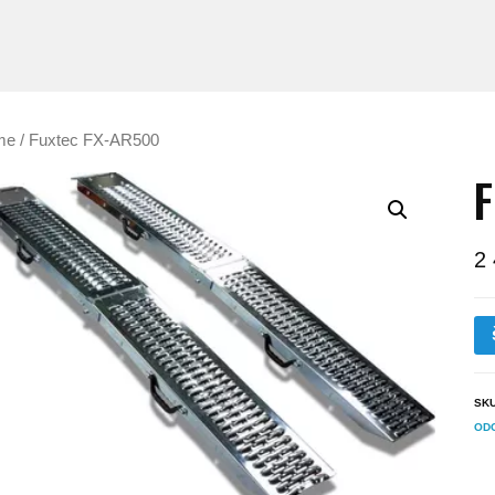
me
/ Fuxtec FX-AR500
F
2
SK
OD