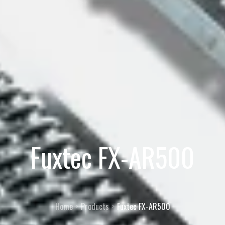
Fuxtec FX-AR500
Home
Products
Fuxtec FX-AR500