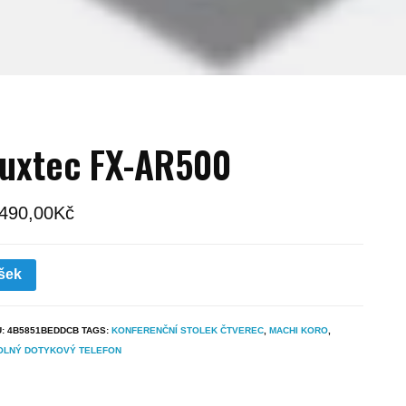
uxtec FX-AR500
 490,00
Kč
šek
U:
4B5851BEDDCB
TAGS:
KONFERENČNÍ STOLEK ČTVEREC
,
MACHI KORO
,
OLNÝ DOTYKOVÝ TELEFON