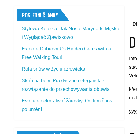
POSLEDNÍ ČLÁNKY
D
Stylowa Kobieta: Jak Nosic Marynarki Męskie
D
i Wyglądać Zjawiskowo
Explore Dubrovnik’s Hidden Gems with a
Free Walking Tour!
Inf
sta
Rola snów w życiu człowieka
Vel
Skříň na boty: Praktyczne i eleganckie
rozwiązanie do przechowywania obuwia
kře
roz
Evoluce dekorativní žárovky: Od funkčnosti
po umění
yyy
PŘEDSTAVOVANÉ VÝROBKY