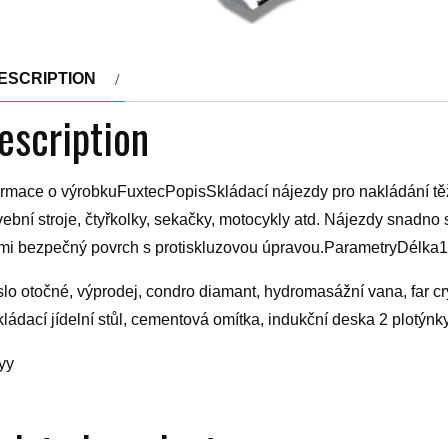
ESCRIPTION
escription
ormace o výrobkuFuxtecPopisSkládací nájezdy pro nakládání těžký
vební stroje, čtyřkolky, sekačky, motocykly atd. Nájezdy snadno
mi bezpečný povrch s protiskluzovou úpravou.ParametryDélka1
slo otočné, výprodej, condro diamant, hydromasážní vana, far cr
kládací jídelní stůl, cementová omítka, indukční deska 2 plotýnky
yy